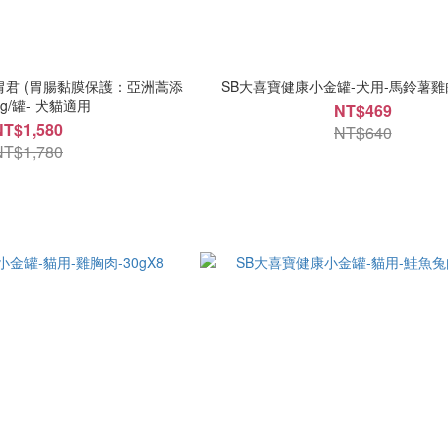
lm安胃君 (胃腸黏膜保護：亞洲蒿添
SB大喜寶健康小金罐-犬用-馬鈴薯雞肉-
0g/罐- 犬貓適用
NT$469
NT$1,580
NT$640
NT$1,780