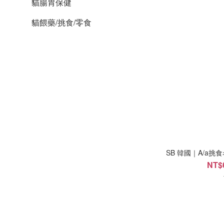
貓腸胃保健
貓餵藥/挑食/零食
NT$