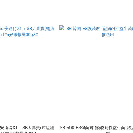
l安適得X1 + SB大喜寶(鮪魚鮭
SB 韓國 ES強菌君 (寵物耐性益生菌)鱈
+P/a好餵救星30gX2
用