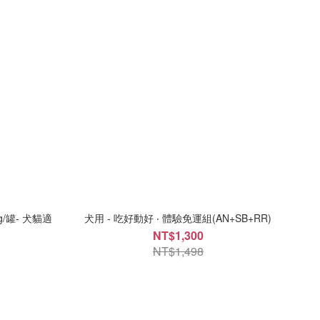
g/罐- 犬貓適
犬用 - 吃好動好 ‧ 體驗免運組(AN+SB+RR)
NT$1,300
NT$1,498