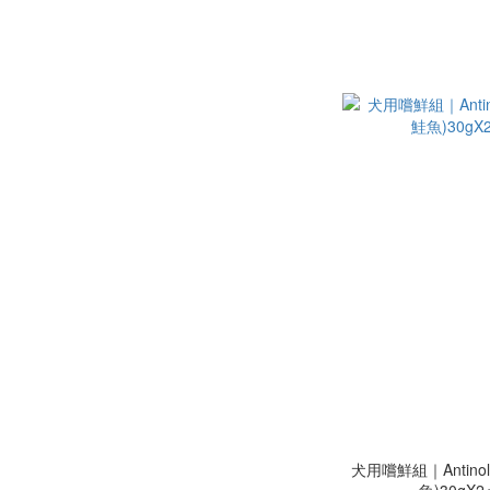
犬用嚐鮮組｜Antino
魚)30gX2