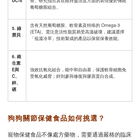
UC-II
骨。研究指出其在維持靈活度方面的表現優於傳統
葡萄糖胺組合。
含有天然葡萄糖胺、軟骨素及特殊的
Omega-3
5.
綠
(ETA)
。需注意活性脂質易受高溫破壞，建議選擇
唇貝
「低溫冷萃」技術製成的產品以保留保養效能。
6.
維
生素
E
與
強效抗氧化組合，能中和自由基，保護軟骨細胞免
C
、
受氧化威脅；鋅則參與修復與膠原蛋白合成。
鋅、
硒
狗狗關節保健食品如何挑選？
寵物保健食品不像處方藥物，需要通過嚴格的臨床