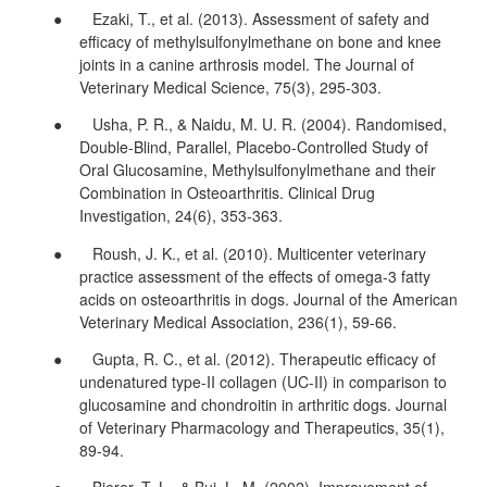
● Ezaki, T., et al. (2013). Assessment of safety and
efficacy of methylsulfonylmethane on bone and knee
joints in a canine arthrosis model. The Journal of
Veterinary Medical Science, 75(3), 295-303.
● Usha, P. R., & Naidu, M. U. R. (2004). Randomised,
Double-Blind, Parallel, Placebo-Controlled Study of
Oral Glucosamine, Methylsulfonylmethane and their
Combination in Osteoarthritis. Clinical Drug
Investigation, 24(6), 353-363.
● Roush, J. K., et al. (2010). Multicenter veterinary
practice assessment of the effects of omega-3 fatty
acids on osteoarthritis in dogs. Journal of the American
Veterinary Medical Association, 236(1), 59-66.
● Gupta, R. C., et al. (2012). Therapeutic efficacy of
undenatured type-II collagen (UC-II) in comparison to
glucosamine and chondroitin in arthritic dogs. Journal
of Veterinary Pharmacology and Therapeutics, 35(1),
89-94.