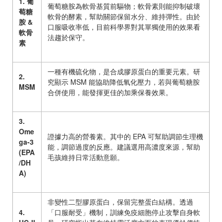
1.
葡
葡萄糖胺為軟骨基質前驅物；軟骨素則能抑制破壞
萄糖
軟骨的酵素，幫助關節保留水分、維持彈性。由於
胺
&
口服吸收率低，目前科學界對其單獨使用的效果看
軟骨
法趨於保守。
素
一種有機硫化物，是合成膠原蛋白的重要元素。研
2.
究顯示
MSM
能協助降低氧化壓力，若與葡萄糖胺
MSM
合併使用，能發揮更佳的加乘保養效果。
3.
Ome
證據力高的營養素。其中的
EPA
可幫助調節生理機
ga-3
能，調節過度的反應。建議選用高濃度來源，幫助
(EPA
毛孩維持日常活動意願。
/DH
A)
非變性二型膠原蛋白，保留完整蛋白結構。透過
4.
「口服耐受」機制，訓練免疫細胞停止攻擊自身軟