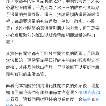
除了最基本的保養品養護之外，動物們需要主人花
心思控管體重，千萬別為了水汪汪的眼神討食就給
予過量的熱量攝取。還有，無論是預防還是減緩病
程，都需要適量的有氧運動（例如：散步、小跑
等）以維持關節的靈活度與肌肉的力量，但千萬要
小心過度激烈的運動以避免帶給關節過量的壓力
喔！
其實任何關節都有可能發生關節炎的問題，且因為
無法根治，更需要靠平日裡飼主的細心觀察與定期
健檢，才能及時找出病灶，早期治療可以更好地維
護毛寶貝的生活品質。
而看完本篇關於狗狗退化性關節炎的介紹後，還想
知道照顧毛孩們有哪些細節要注意嗎？
快到毛孩23
事
看看，讓我們用從獸醫的專業角度一窺
貓皇
＆
狗
狗
的祕密！