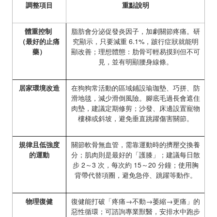
調整項目
重點說明
體重控制
脂肪會分泌促發炎因子，加劇關節疼痛。研
（最好的止痛
究顯示，只要減重
6.1%
，跛行症狀就能明
藥）
顯改善；理想體態：肋骨可輕易摸到但不可
見，並有明顯腰身線條。
居家環境改造
在狗狗常活動的區域鋪設瑜珈墊、巧拼、防
滑地毯，減少滑倒風險。腳底毛過長會遮住
肉墊，建議定期修剪；沙發、床邊設置寵物
樓梯或斜坡，避免垂直跳躍傷害關節。
規律且低強度
關節軟骨無血管，需靠運動時的擠壓交換養
的運動
分；肌肉則是最好的「護膝」；建議每日散
步
2
～
3
次，每次約
15
～
20
分鐘；使用胸
背帶代替項圈，避免急停、跳躍等動作。
物理復健
復健能打破「疼痛
→
不動
→
萎縮
→
更痛」的
惡性循環；可諮詢專業獸醫，安排水中跑步