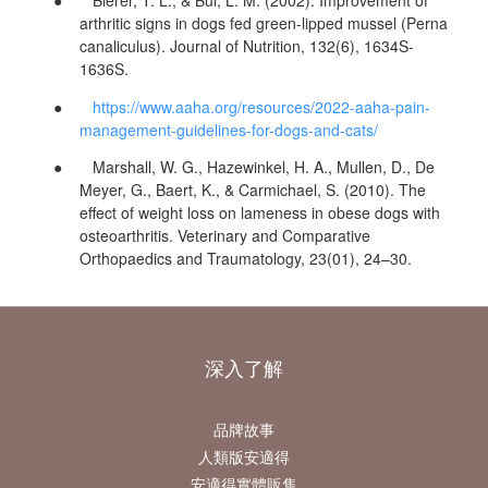
● Bierer, T. L., & Bui, L. M. (2002). Improvement of
arthritic signs in dogs fed green-lipped mussel (Perna
canaliculus). Journal of Nutrition, 132(6), 1634S-
1636S.
●
https://www.aaha.org/resources/2022-aaha-pain-
management-guidelines-for-dogs-and-cats/
● Marshall, W. G., Hazewinkel, H. A., Mullen, D., De
Meyer, G., Baert, K., & Carmichael, S. (2010). The
effect of weight loss on lameness in obese dogs with
osteoarthritis. Veterinary and Comparative
Orthopaedics and Traumatology, 23(01), 24–30.
深入了解
品牌故事
人類版安適得
安適得實體販售