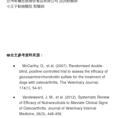
台灣希爾思寵物營養品有限公司 諮詢獸醫師
小王子動物醫院 獸醫師
📖
全文參考資料來源：
● McCarthy, G., et al. (2007). Randomised double-
blind, positive-controlled trial to assess the efficacy of
glucosamine/chondroitin sulfate for the treatment of
dogs with osteoarthritis. The Veterinary Journal,
174(1), 54-61.
● Vandeweerd, J. M., et al. (2012). Systematic Review
of Efficacy of Nutraceuticals to Alleviate Clinical Signs
of Osteoarthritis. Journal of Veterinary Internal
Medicine, 26(3), 448-456.