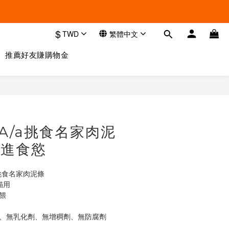
$
TWD
繁體中文
推薦好友賺購物金
立即購買
｜A/a挑食名家肉泥
促進食慾
A/a挑食名家肉泥條
貓用
餵
膠、無乳化劑、無增稠劑、無防腐劑