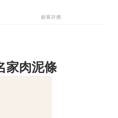
顧客評價
食名家肉泥條