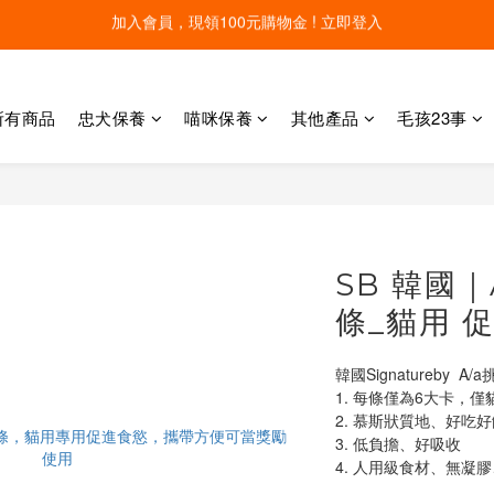
線上寵物展開跑 限時優惠中
線上寵物展開跑 限時優惠中
加入會員，現領100元購物金 ! 立即登入
所有商品
忠犬保養
喵咪保養
其他產品
毛孩23事
線上寵物展開跑 限時優惠中
SB 韓國
條_貓用 
韓國Signatureby  
1. 每條僅為6大卡，僅
2. 慕斯狀質地、好吃好
3. 低負擔、好吸收
4. 人用級食材、無凝