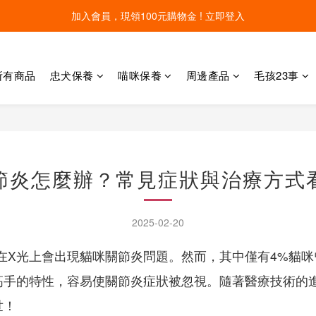
加入會員，現領100元購物金 ! 立即登入
線上寵物展開跑 限時優惠中
線上寵物展開跑 限時優惠中
所有商品
忠犬保養
喵咪保養
周邊產品
毛孩23事
節炎怎麼辦？常見症狀與治療方式
2025-02-20
咪，在X光上會出現貓咪關節炎問題。然而，其中僅有4%
高手的特性，容易使關節炎症狀被忽視。隨著醫療技術的
世！