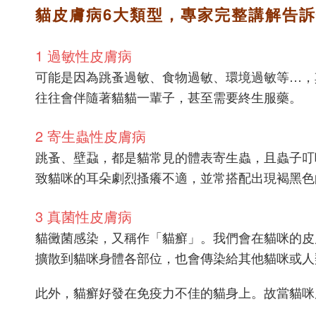
貓皮膚病6大類型，專家完整講解告
1 過敏性皮膚病
可能是因為跳蚤過敏、食物過敏、環境過敏等…，
往往會伴隨著貓貓一輩子，甚至需要終生服藥。
2 寄生蟲性皮膚病
跳蚤、壁蝨，都是貓常見的體表寄生蟲，且蟲子叮
致貓咪的耳朵劇烈搔癢不適，並常搭配出現褐黑色
3 真菌性皮膚病
貓黴菌感染，又稱作「貓癬」。我們會在貓咪的皮
擴散到貓咪身體各部位，也會傳染給其他貓咪或人
此外，貓癬好發在免疫力不佳的貓身上。故當貓咪