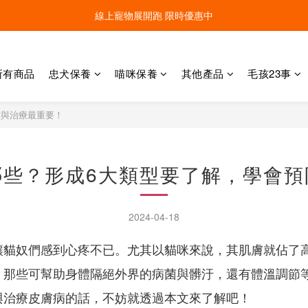
線上寵物展開跑 限時優惠中
線上寵物展開跑 限時優惠中
加入會員，現領100元購物金 ! 立即登入
所有商品
忠犬保養
喵咪保養
其他產品
毛孩23事
線上寵物展開跑 限時優惠中
防與治療最重要！
哪些？形成6大類型要了解，學會預
2024-04-18
貓奴們感到心疼不已。尤其以貓咪來說，其肌膚就佔了高
，那些可幫助身體隔絕外界的病菌與髒汙，還有體溫調節
與治療皮膚病的話，不妨就透過本文來了解吧！