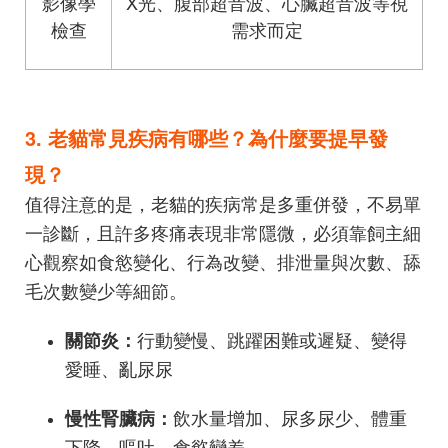
影像學
X光、腹部超音波、心臟超音波等視
檢查
需求而定
3. 老貓常見疾病有哪些？為什麼要提早發
現？
值得注意的是，老貓的疾病常是多重併發，不易單
一診斷，且許多疼痛表現非常隱微，必須靠飼主細
心觀察如食慾變化、行為改變、排泄量與次數、舔
毛次數變少等細節。
行動變慢、跳躍困難或遲疑、變得
關節炎：
愛睡、亂尿尿
飲水量增加、尿多尿少、體重
慢性腎臟病：
下降、嘔吐、食慾變差