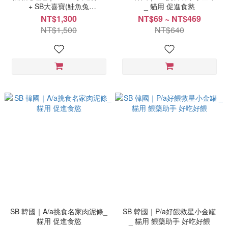
+ SB大喜寶(鮭魚兔
_ 貓用 促進食慾
肉)30gX2+P/a好餵救星30gX2
NT$1,300
NT$69 ~ NT$469
NT$1,500
NT$640
SB 韓國｜A/a挑食名家肉泥條_
SB 韓國｜P/a好餵救星小金罐
貓用 促進食慾
_ 貓用 餵藥助手 好吃好餵