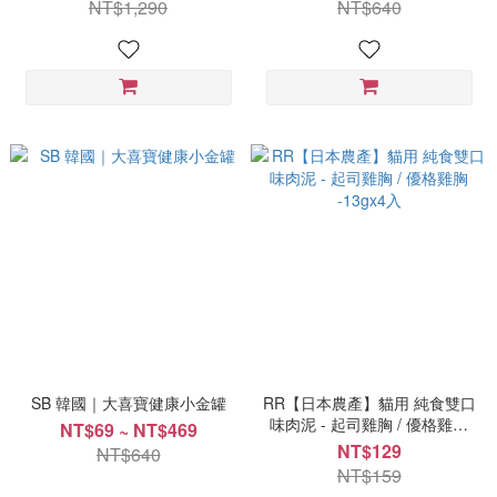
NT$1,290
NT$640
SB 韓國｜大喜寶健康小金罐
RR【日本農產】貓用 純食雙口
味肉泥 - 起司雞胸 / 優格雞胸
NT$69 ~ NT$469
-13gx4入
NT$129
NT$640
NT$159