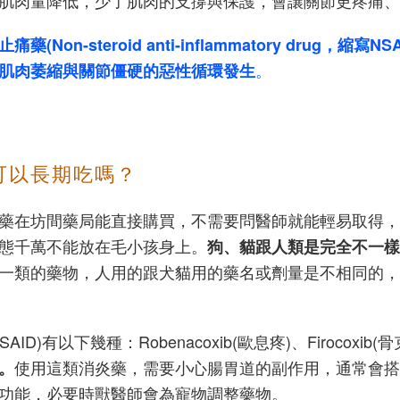
肌肉量降低，少了肌肉的支撐與保護，會讓關節更疼痛、
藥(Non-steroid anti-inflammatory dru
。
肌肉萎縮與關節僵硬的惡性循環發生
可以長期吃嗎？
藥在坊間藥局能直接購買，不需要問醫師就能輕易取得，
態千萬不能放在毛小孩身上。
狗、貓跟人類是完全不一樣
一類的藥物，人用的跟犬貓用的藥名或劑量是不相同的，
幾種：Robenacoxib(歐息疼)、Firocoxib(骨克疼)、
使用這類消炎藥，需要小心腸胃道的副作用，通常會搭
。
功能，必要時獸醫師會為寵物調整藥物。