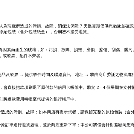
人為瑕疵所造成的污損、故障，消保法保障 7 天鑑賞期僅供您猶豫並確
原始包裝（含外包裝紙盒），否則恕不接受退貨。
為因素而產生的破壞，如：污損、故障、損毀、磨損、擦傷、刮傷、髒污
，或發票、配件不齊者。
整商品及發票 → 提供收件時間及聯絡資訊、地址 → 將由商店委託之物流進
會直接把款項刷退至原付款的信用卡帳號中。將於 2 - 4 個星期在支
則將退款費用轉帳至您提供的銀行帳戶中。
所造成的污損、故障；如本商店有提示您者，請保留完整的原始包裝（含
於原訂單進行退貨處理，並於商店重新下單；本公司將僅會針對差額向您