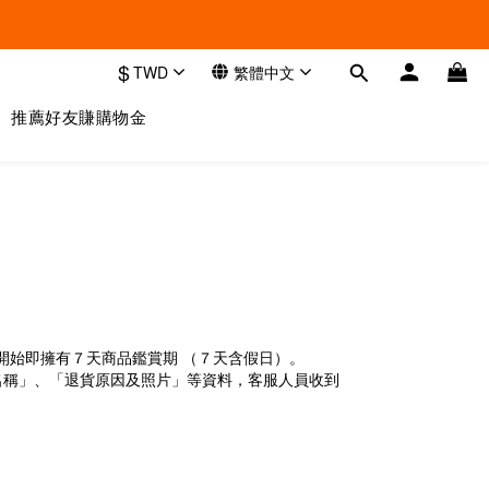
$
TWD
繁體中文
推薦好友賺購物金
開始即擁有７天商品鑑賞期 （７天含假日）。
名稱」、「退貨原因及照片」等資料，客服人員收到