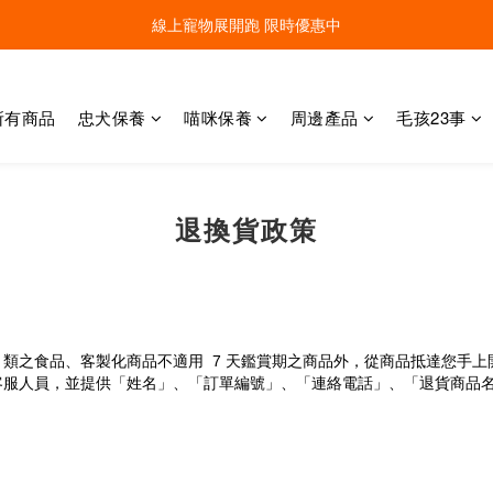
線上寵物展開跑 限時優惠中
線上寵物展開跑 限時優惠中
加入會員，現領100元購物金 ! 立即登入
所有商品
忠犬保養
喵咪保養
周邊產品
毛孩23事
線上寵物展開跑 限時優惠中
退換貨政策
類之食品、客製化商品不適用  7 天鑑賞期之商品外，從商品抵達您手上
客服人員，並提供「姓名」、「訂單編號」、「連絡電話」、「退貨商品