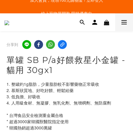
線上寵物展開跑 限時優惠中
線上寵物展開跑 限時優惠中
加入會員，現領100元購物金 ! 立即登入
線上寵物展開跑 限時優惠中
分享到
單罐 SB P/a好餵救星小金罐 -
貓用 30gx1
1. 整罐約1g脂肪，少量脂肪較不影響藥物正常吸收
2. 慕斯狀質地、好吃好餵、輕鬆給藥
3. 低負擔、好吸收
4. 人用級食材、無凝膠、無乳化劑、無增稠劑、無防腐劑
* 台灣食品安全檢測重金屬合格
* 超過3000家韓國獸醫院指定使用
* 韓國熱銷超過3000萬罐