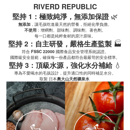
RIVERD REPUBLIC
🌿
堅持 1：極致純淨，無添加保證
無添加
，讓毛孩吃進最天然的營養，拒絕化學負擔。
不使用
：增稠劑、甜味劑、調味劑、著色劑。
每一口都是純粹食材的原汁原味。
🏭
堅持 2：自主研發，嚴格生產監製
符合
FSSC 22000
國際食品安全管理系統認證。
國際級安全規範，確保每一份產品都符合最嚴苛的安全標準。
💧
堅持 3：頂級水源，強化水分補給
專為不愛喝水的毛孩設計，提升適口性的同時補足水分。
取製 日本
奧大山天然礦泉水