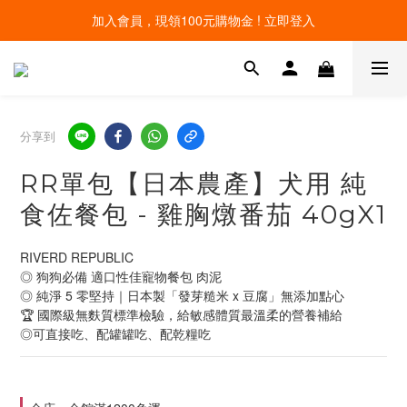
加入會員，現領100元購物金 ! 立即登入
線上寵物展開跑 限時優惠中
線上寵物展開跑 限時優惠中
分享到
RR單包【日本農產】犬用 純
食佐餐包 - 雞胸燉番茄 40gX1
RIVERD REPUBLIC
◎ 狗狗必備 適口性佳寵物餐包 肉泥
◎ 純淨 5 零堅持｜日本製「發芽糙米 x 豆腐」無添加點心 
🏆 國際級無麩質標準檢驗，給敏感體質最溫柔的營養補給
◎可直接吃、配罐罐吃、配乾糧吃