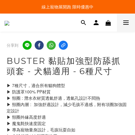
線上寵物展開跑 限時優惠中
線上寵物展開跑 限時優惠中
加入會員，現領100元購物金 ! 立即登入
線上寵物展開跑 限時優惠中
分享到
BUSTER 黏貼加強型防舔抓
頭套 - 犬貓適用 - 6種尺寸
▶ 7種尺寸，適合所有貓狗體型
▶ 防護罩100% PP材質
▶ 頸圈 : 潛水衣材質透氣舒適，透氣孔設計不悶熱
▶ 頸圈內層 :  加強舒適設計，減少毛孩不適感，附有項圈加強固
定設計
▶ 頸圈外緣高度舒適
▶ 魔鬼氈快速度固定
▶ 專為寵物量身設計，毛孩玩耍自如