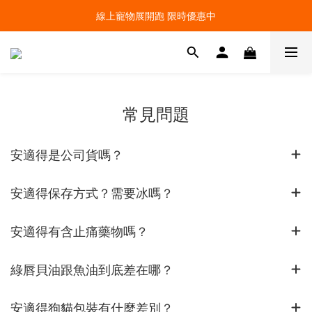
線上寵物展開跑 限時優惠中
線上寵物展開跑 限時優惠中
加入會員，現領100元購物金 ! 立即登入
線上寵物展開跑 限時優惠中
常見問題
安適得是公司貨嗎？
安適得保存方式？需要冰嗎？
安適得有含止痛藥物嗎？
綠唇貝油跟魚油到底差在哪？
安適得狗貓包裝有什麼差別？