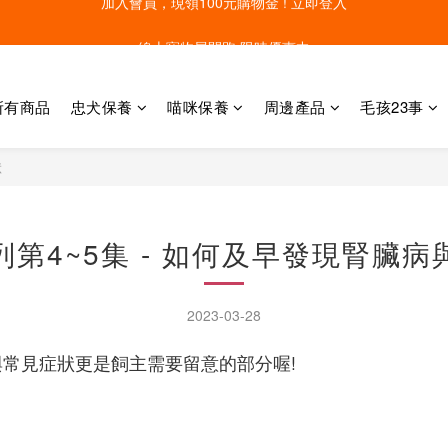
線上寵物展開跑 限時優惠中
線上寵物展開跑 限時優惠中
所有商品
忠犬保養
喵咪保養
周邊產品
毛孩23事
狀
第4~5集 - 如何及早發現腎臟
2023-03-28
常見症狀更是飼主需要留意的部分喔!