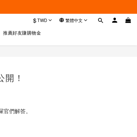
$
TWD
繁體中文
推薦好友賺購物金
公開！
屎官們解答。