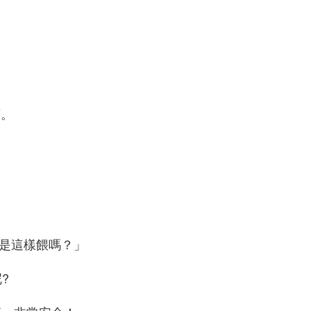
顆。
是這樣餵嗎？」
?