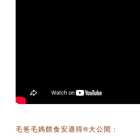
毛爸毛媽餵食安適得®大公開：