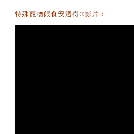
特殊寵物餵食安適得®影片：