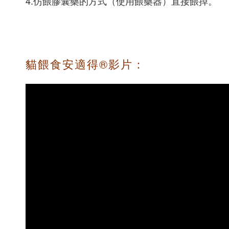
4.仿餵膠囊藥的方式（使用餵藥器）直接餵掉。
貓餵食安適得®影片：