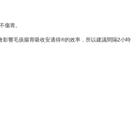
不傷胃。
為會影響毛孩腸胃吸收安適得®的效率，所以建議間隔2小