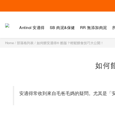
Antinol 安適得
SB 肉泥&保健
RR 無添加肉泥
Home
/
部落格列表
/
如何餵安適得® 酷版？輕鬆餵食技巧大公開！
如何
安適得常收到來自毛爸毛媽的疑問。尤其是「安