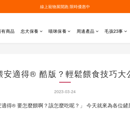
線上寵物展開跑 限時優惠中
線上寵物展開跑 限時優惠中
加入會員，現領100元購物金 ! 立即登入
所有商品
忠犬保養
喵咪保養
周邊產品
毛孩23事
線上寵物展開跑 限時優惠中
餵安適得® 酷版？輕鬆餵食技巧大
2023-03-24
適得® 要怎麼餵啊？該怎麼吃呢？」 今天就來為各位鏟