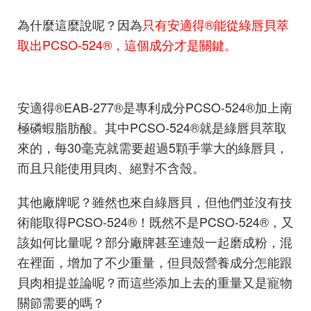
為什麼這麼說呢？因為
只有安適得®能從綠唇貝萃
取出PCSO-524®，這個成分才是關鍵。
安適得®EAB-277®是專利成分PCSO-524®加上南
極磷蝦脂肪酸。其中PCSO-524®就是綠唇貝萃取
來的，每30毫克就需要超過5顆手掌大的綠唇貝，
而且只能使用貝肉、絕對不含殼。
其他廠牌呢？雖然也來自綠唇貝，但他們並沒有技
術能取得PCSO-524®！既然不是PCSO-524®，又
該如何比量呢？部分廠牌甚至連殼一起磨成粉，混
在裡面，增加了不少重量，但貝殼營養成分怎能跟
貝肉相提並論呢
？而這些添加上去的重量
又是寵物
關節需要的嗎？