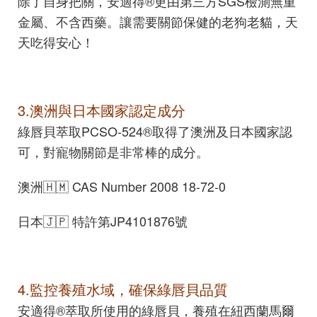
除了自身把關，安適得®更由第三方SGS檢測無重
金屬、不含西藥。讓需要關節保健的老狗老貓，天
天吃得安心！
3.澳洲與日本國家認定成分
綠唇貝萃取PCSO-524®取得了澳洲及日本國家認
可，對寵物關節是非常棒的成分。
澳洲🇭🇲 CAS Number 2008 18-72-0
日本🇯🇵 特許第JP4101876號
4.監控養殖水域，確保綠唇貝品質
安適得®萃取所使用的綠唇貝，養殖在紐西蘭馬爾