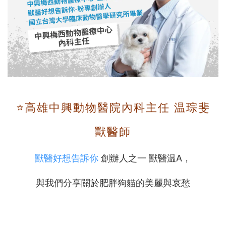
⭐️高雄中興動物醫院內科主任 温琮斐
獸醫師
獸醫好想告訴你
創辦人之一 獸醫温A，
與我們分享關於肥胖狗貓的美麗與哀愁