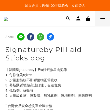
線上寵物展開跑 限時優惠中
線上寵物展開跑 限時優惠中
Share
Signatureby Pill aid
Sticks dog
【韓國Signatureby】P/a好餵救星肉泥條
1. 每條僅為5大卡
2. 少量脂肪較不影響藥物正常吸收
3. 慕斯狀質地極高適口性，促進食慾
4. 低負擔、好吸收
5. 人用級食材、無凝膠、無乳化劑、無增稠劑、無防腐劑
* 台灣食品安全檢測重金屬合格