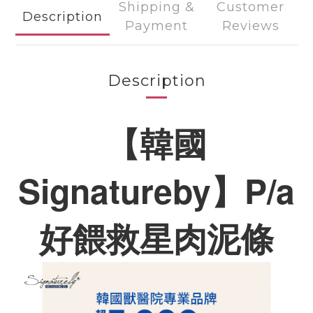
Shipping &
Customer
Description
Payment
Reviews
Description
【韓國
Signatureby】
P/a
好餵救星肉泥條