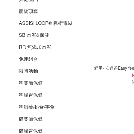
寵物頭套
ASSISI LOOP® 脈衝電磁
SB 肉泥&保健
RR 無添加肉泥
免運組合
貓用- 安適得Easy f
限時活動
狗關節保健
狗腸胃保健
狗餵藥/挑食/零食
貓關節保健
貓腸胃保健