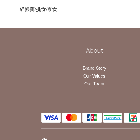
貓餵藥/挑食/零食
About
Brand Story
Our Values
Our Team