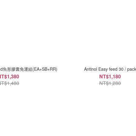
eed魚形膠囊免運組(EA+SB+RR)
Antinol Easy feed 30 / pac
NT$1,380
NT$1,180
NT$1,480
NT$1,280