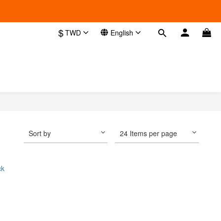
$
TWD
English
Sort by
24 Items per page