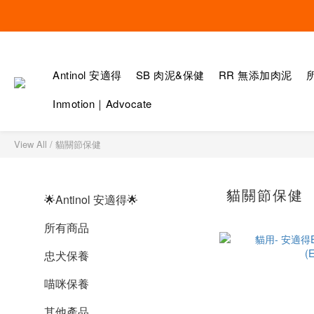
Antinol 安適得
SB 肉泥&保健
RR 無添加肉泥
Inmotion｜Advocate
View All
/
貓關節保健
貓關節保健
🌟Antinol 安適得🌟
所有商品
忠犬保養
喵咪保養
其他產品