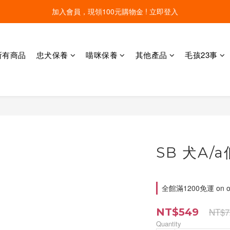
線上寵物展開跑 限時優惠中
線上寵物展開跑 限時優惠中
所有商品
忠犬保養
喵咪保養
其他產品
毛孩23事
SB 犬A/
全館滿1200免運 on or
NT$7
NT$549
Quantity