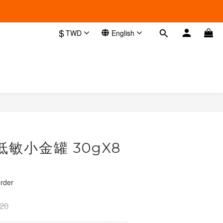
$
TWD
English
BUY NOW
a低敏小金罐 30gX8
der
20