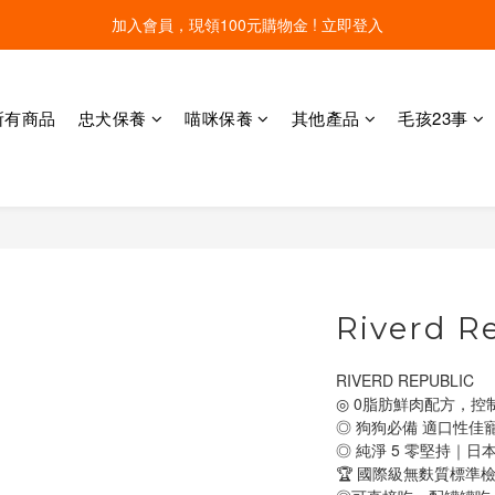
線上寵物展開跑 限時優惠中
線上寵物展開跑 限時優惠中
加入會員，現領100元購物金 ! 立即登入
所有商品
忠犬保養
喵咪保養
其他產品
毛孩23事
線上寵物展開跑 限時優惠中
Riverd R
RIVERD REPUBLIC
◎ 0脂肪鮮肉配方，控
◎ 狗狗必備 適口性佳
◎ 純淨 5 零堅持｜日
🏆 國際級無麩質標