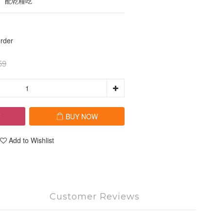
、配乾糧吃
der
59
T
BUY NOW
Add to Wishlist
Customer Reviews