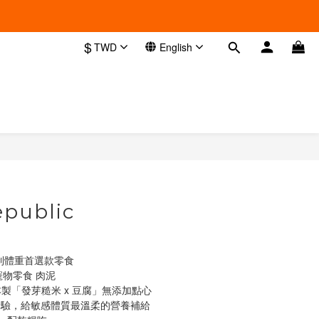
$
TWD
English
BUY NOW
epublic
制體重首選款零食
寵物零食 肉泥
本製「發芽糙米 x 豆腐」無添加點心 
準檢驗，給敏感體質最溫柔的營養補給