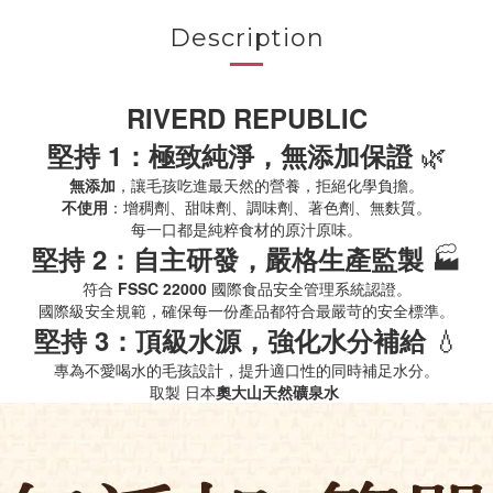
Description
RIVERD REPUBLIC
🌿
堅持 1：極致純淨，無添加保證
無添加
，讓毛孩吃進最天然的營養，拒絕化學負擔。
不使用
：增稠劑、甜味劑、調味劑、著色劑、無麩質。
每一口都是純粹食材的原汁原味。
🏭
堅持 2：自主研發，嚴格生產監製
符合
FSSC 22000
國際食品安全管理系統認證。
國際級安全規範，確保每一份產品都符合最嚴苛的安全標準。
💧
堅持 3：頂級水源，強化水分補給
專為不愛喝水的毛孩設計，提升適口性的同時補足水分。
取製 日本
奧大山天然礦泉水