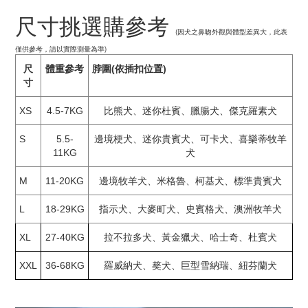
尺寸挑選購參考
(因犬之鼻吻外觀與體型差異大，此表
僅供參考，請以實際測量為準)
尺
體重參考
脖圍(依插扣位置)
寸
XS
4.5-7KG
比熊犬、迷你杜賓、臘腸犬、傑克羅素犬
S
5.5-
邊境梗犬、迷你貴賓犬、可卡犬、喜樂蒂牧羊
11KG
犬
M
11-20KG
邊境牧羊犬、米格魯、柯基犬、標準貴賓犬
L
18-29KG
指示犬、大麥町犬、史賓格犬、澳洲牧羊犬
XL
27-40KG
拉不拉多犬、黃金獵犬、哈士奇、杜賓犬
XXL
36-68KG
羅威納犬、獒犬、巨型雪納瑞、紐芬蘭犬