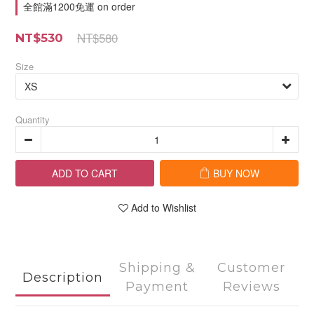
全館滿1200免運 on order
NT$580
NT$530
Size
Quantity
ADD TO CART
BUY NOW
Add to Wishlist
Shipping &
Customer
Description
Payment
Reviews