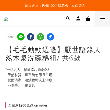
加入會員，現領100元購物金 ! 立即登入
線上寵物展開跑 限時優惠中
線上寵物展開跑 限時優惠中
Share
【毛毛動動週邊】厭世語錄天
然木漿洗碗棉組/ 共6款
*一組六入，貓款X3，狗款X3
* 天然材質，可重復使用且耐用
* 雙面清潔，油漬輕鬆洗去污痕
* 不傷手、不傷器具
全館滿1200免運 on order