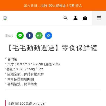
加入會員，現領100元購物金 ! 立即登入
線上寵物展開跑 限時優惠中
線上寵物展開跑 限時優惠中
Share
【毛毛動動週邊】零食保鮮罐
* 台灣製
* 尺寸：8.3 cm x 14.2 cm (直徑 x 高)
*容量 : 0.57L / 150g / 6oz
* 阻絕空氣，保持食物新鮮
* 簡單按壓輕鬆開關
* 容易清洗，簡單衛生
全館滿1200免運 on order