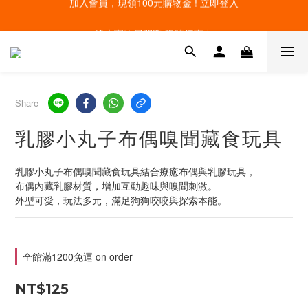
線上寵物展開跑 限時優惠中
線上寵物展開跑 限時優惠中
加入會員，現領100元購物金 ! 立即登入
線上寵物展開跑 限時優惠中
Share
乳膠小丸子布偶嗅聞藏食玩具
乳膠小丸子布偶嗅聞藏食玩具結合療癒布偶與乳膠玩具，
布偶內藏乳膠材質，增加互動趣味與嗅聞刺激。
外型可愛，玩法多元，滿足狗狗咬咬與探索本能。
全館滿1200免運 on order
NT$125