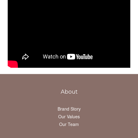
About
Brand Story
Our Values
Our Team