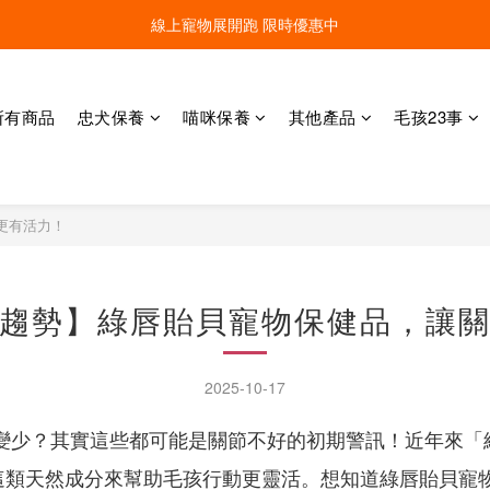
線上寵物展開跑 限時優惠中
線上寵物展開跑 限時優惠中
加入會員，現領100元購物金 ! 立即登入
所有商品
忠犬保養
喵咪保養
其他產品
毛孩23事
線上寵物展開跑 限時優惠中
更有活力！
趨勢】綠唇貽貝寵物保健品，讓
2025-10-17
變少？其實這些都可能是關節不好的初期警訊！近年來「
這類天然成分來幫助毛孩行動更靈活。想知道綠唇貽貝寵