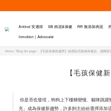
Antinol 安適得
SB 肉泥&保健
RR 無添加肉泥
Inmotion｜Advocate
Home
/
Blog list page
/
【毛孩保健新趨勢】綠唇貽貝寵物保健品，讓關節
【毛孩保健新
你是否也發現，狗狗上下樓梯變慢、貓咪跳躍
充」成為保健新趨勢，許多飼主紛紛選擇添加