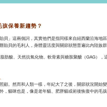
毛孩保養新趨勢？
貽貝」這兩個詞，其實他們是指同樣來自紐西蘭沿海地區
唇貽貝的毛利人，身體靈活度與關節狀態普遍比內陸族群
飽和脂肪酸、天然抗氧化物、軟骨素與糖胺聚醣（GAG）
級
照顧。然而和人類一樣，年紀大了之後，關節狀況開始變
外，貓咪也是，像是老年貓、肥胖貓或術後恢復中的毛孩