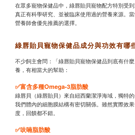
在眾多寵物保健品中，綠唇貽貝寵物配方特別受到
真正有科學研究、並被臨床使用過的營養來源。當
營養師會優先推薦的選擇。
綠唇貽貝寵物保健品成分與功效有哪
不少飼主會問：「綠唇貽貝寵物保健品到底有什麼
養，有相當大的幫助：
✅富含多種Omega-3脂肪酸
綠唇貝（綠唇貽貝）來自紐西蘭潔淨海域，獨特的生
我們體內的細胞膜結構有密切關係。雖然實際效果會
度，回饋都不錯。
✅呋喃脂肪酸