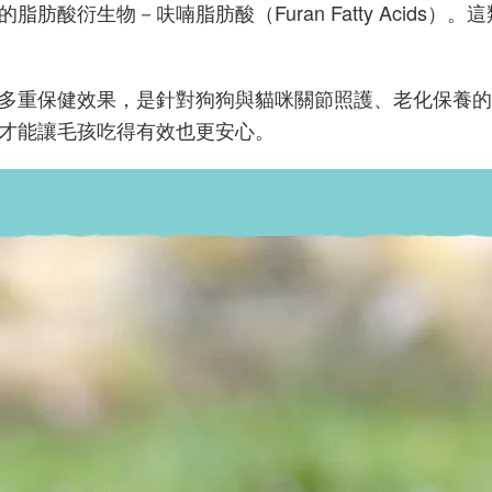
酸衍生物－呋喃脂肪酸（Furan Fatty Acids）。
多重保健效果，是針對狗狗與貓咪關節照護、老化保養的
才能讓毛孩吃得有效也更安心。