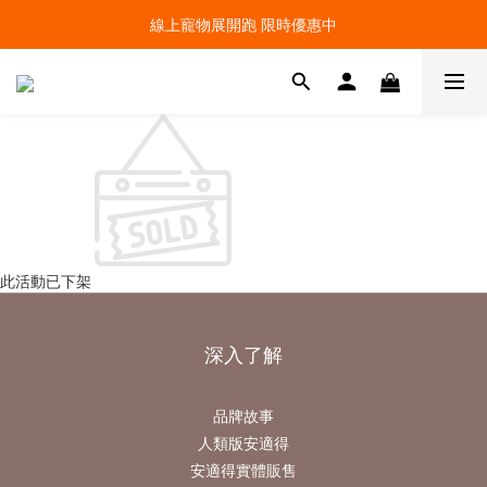
線上寵物展開跑 限時優惠中
線上寵物展開跑 限時優惠中
加入會員，現領100元購物金 ! 立即登入
線上寵物展開跑 限時優惠中
此活動已下架
深入了解
品牌故事
人類版安適得
安適得實體販售