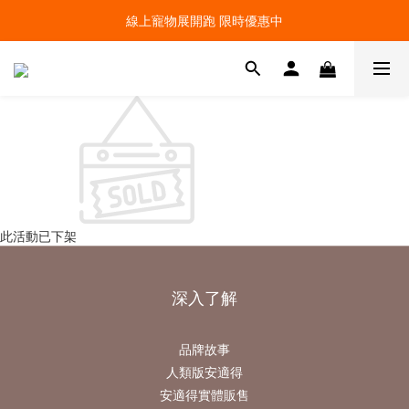
線上寵物展開跑 限時優惠中
線上寵物展開跑 限時優惠中
加入會員，現領100元購物金 ! 立即登入
線上寵物展開跑 限時優惠中
此活動已下架
深入了解
品牌故事
人類版安適得
安適得實體販售