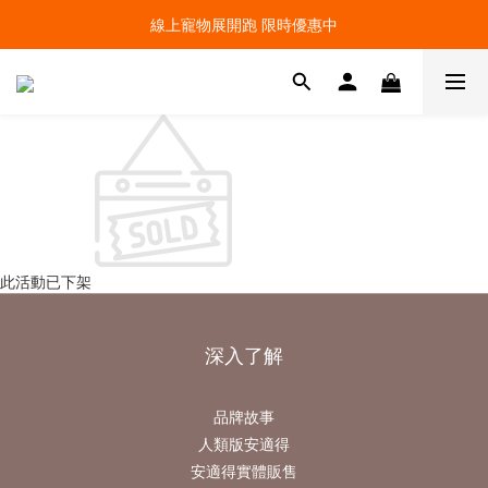
線上寵物展開跑 限時優惠中
線上寵物展開跑 限時優惠中
加入會員，現領100元購物金 ! 立即登入
線上寵物展開跑 限時優惠中
此活動已下架
深入了解
品牌故事
人類版安適得
安適得實體販售