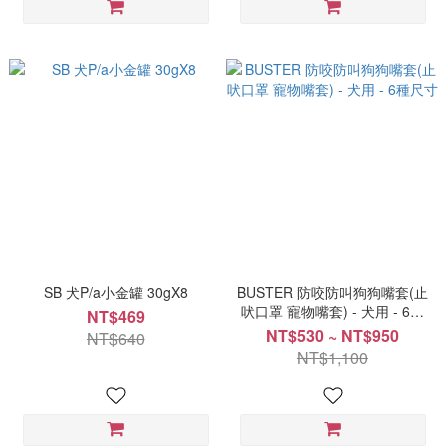
SB 犬P/a小金罐 30gX8
BUSTER 防咬防叫狗狗嘴套(止
吠口罩 寵物嘴套) - 犬用 - 6種
NT$469
尺寸
NT$530 ~ NT$950
NT$640
NT$1,100