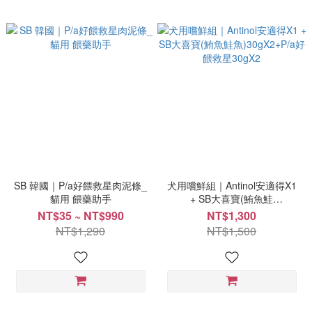
SB 韓國｜P/a好餵救星肉泥條_
犬用嚐鮮組｜Antinol安適得X1
貓用 餵藥助手
+ SB大喜寶(鮪魚鮭
魚)30gX2+P/a好餵救星30gX2
NT$35 ~ NT$990
NT$1,300
NT$1,290
NT$1,500