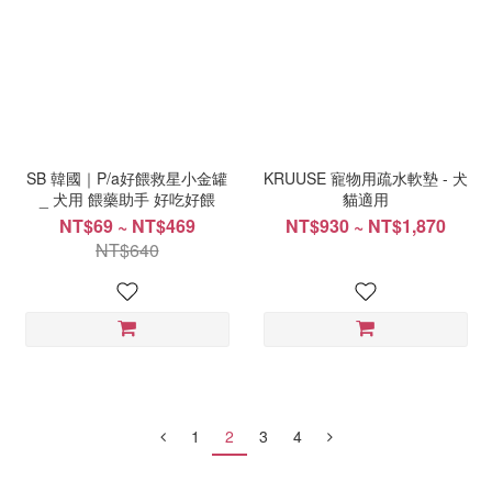
SB 韓國｜P/a好餵救星小金罐
KRUUSE 寵物用疏水軟墊 - 犬
_ 犬用 餵藥助手 好吃好餵
貓適用
NT$69 ~ NT$469
NT$930 ~ NT$1,870
NT$640
1
2
3
4