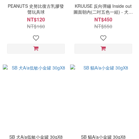
PEANUTS 史努比復古乳膠發
KRUUSE 反向彈繃 Inside out
聲玩具球
圖面朝內(二吋五色一組) - 犬貓
適用
NT$120
NT$450
NT$160
NT$550
SB 犬A/a低敏小金罐 30gX8
SB 貓A/a小金罐 30gX8